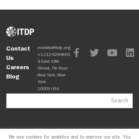
Contact
mobility@itdp.org
+1-212-629-8001
Us
9 East 19th
Careers
Street, 7th Floor
New York, New
Blog
York
10003 USA
Search
We use cookies for analytics and to improve our site. You