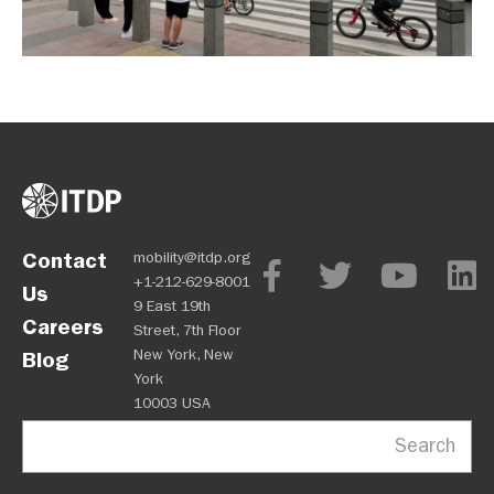
Contact
mobility@itdp.org
+1-212-629-8001
Us
9 East 19th
Careers
Street, 7th Floor
New York, New
Blog
York
10003 USA
Search