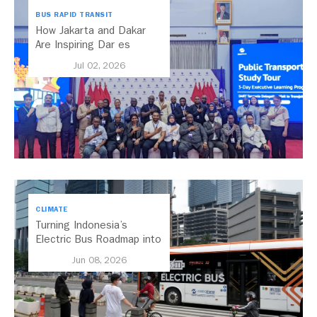
BUS RAPID TRANSIT
How Jakarta and Dakar
Are Inspiring Dar es
Salaam’s Public Transport
Jul 02, 2026
Future
CLIMATE
Turning Indonesia’s
Electric Bus Roadmap into
Action
Jun 08, 2026