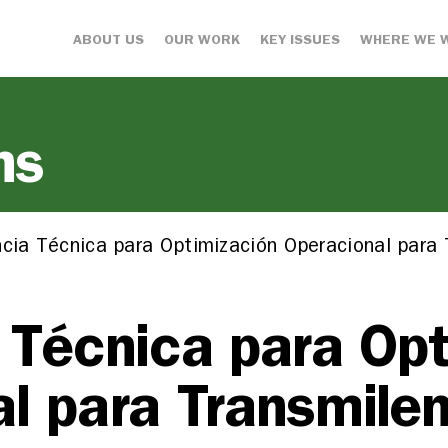
ABOUT US
OUR WORK
KEY ISSUES
WHERE WE 
ns
ncia Técnica para Optimización Operacional para 
 Técnica para Op
l para Transmilen