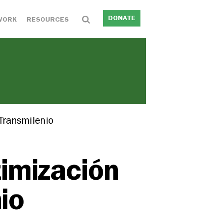
DONATE
WORK
RESOURCES
Transmilenio
timización
io