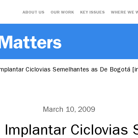
ABOUT US
OUR WORK
KEY ISSUES
WHERE WE 
 Matters
Implantar Ciclovias Semelhantes as De Bogotá [i
March 10, 2009
i Implantar Ciclovias