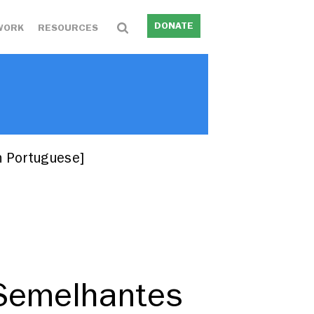
DONATE
WORK
RESOURCES
n Portuguese]
 Semelhantes