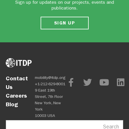
Sign up for updates on our projects, events and
publications.
SIGN UP
Contact
mobility@itdp.org
+1-212-629-8001
Us
9 East 19th
Careers
Street, 7th Floor
New York, New
Blog
York
10003 USA
Search