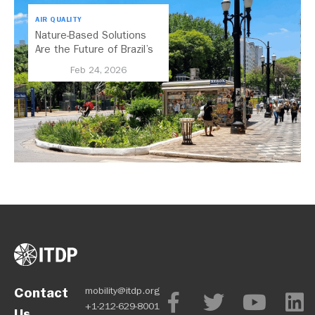
AIR QUALITY
Nature-Based Solutions
Are the Future of Brazil’s
Urban Mobility
Feb 24, 2026
Contact
mobility@itdp.org
+1-212-629-8001
Us