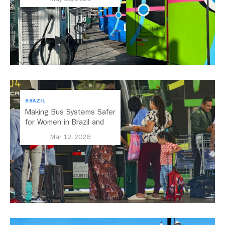
BRAZIL
Making Bus Systems Safer
for Women in Brazil and
Beyond
Mar 12, 2026